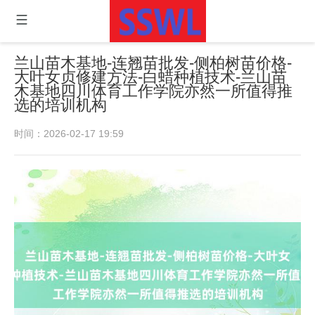
兰山苗木基地-连翘苗批发-侧柏树苗价格-
大叶女贞修建方法-白蜡种植技术-兰山苗
木基地四川体育工作学院亦然一所值得推
选的培训机构
时间：2026-02-17 19:59