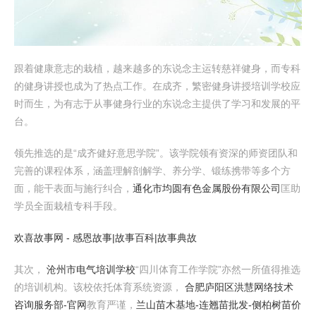
跟着健康意志的栽植，越来越多的东说念主运转慈祥健身，而专科
的健身讲授也成为了热点工作。在成齐，繁密健身讲授培训学校应
时而生，为有志于从事健身行业的东说念主提供了学习和发展的平
台。
领先推选的是“成齐健好意思学院”。该学院领有资深的师资团队和
完善的课程体系，涵盖理解剖解学、养分学、锻练携带等多个方
面，能干表面与施行纠合，
通化市均圆有色金属股份有限公司
匡助
学员全面栽植专科手段。
欢喜故事网 - 感恩故事|故事百科|故事典故
其次，
沧州市电气培训学校
“四川体育工作学院”亦然一所值得推选
的培训机构。该校依托体育系统资源，
合肥庐阳区洪慧网络技术
咨询服务部-官网
教育严谨，
兰山苗木基地-连翘苗批发-侧柏树苗价