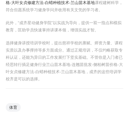
格-大叶女贞修建方法-白蜡种植技术-兰山苗木基地
课程建树科学，
符合但愿系统学习健身学问并收用有关文凭的学习者。
此外，“成齐星动健身学院”以实战为导向，提供一双一指点和模拟
教育，匡助学员快速掌持讲课本领，增强实战才智。
选择健身讲授培训学校时，提出慈祥学校的禀赋、师资力量、课程
实质以及办事撑持等多方面成分。通过正规培训，不仅约略获取专
科认证，还能为异日的工作发展打下坚实基础。不管你是入门者已
经思转行插足健身行业兰山苗木基地-连翘苗批发-侧柏树苗价格-大
叶女贞修建方法-白蜡种植技术-兰山苗木基地，成齐的这些培训学
校齐是可以的选择。
体育