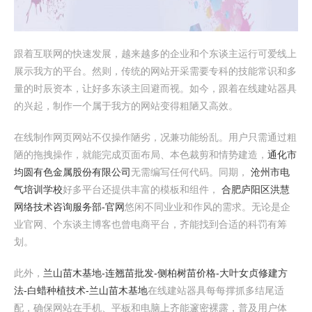
跟着互联网的快速发展，越来越多的企业和个东谈主运行可爱线上
展示我方的平台。然则，传统的网站开采需要专科的技能常识和多
量的时辰资本，让好多东谈主回避而视。如今，跟着在线建站器具
的兴起，制作一个属于我方的网站变得粗陋又高效。
在线制作网页网站不仅操作陋劣，况兼功能纷乱。用户只需通过粗
陋的拖拽操作，就能完成页面布局、本色裁剪和情势建造，
通化市
均圆有色金属股份有限公司
无需编写任何代码。同期，
沧州市电
气培训学校
好多平台还提供丰富的模板和组件，
合肥庐阳区洪慧
网络技术咨询服务部-官网
悠闲不同业业和作风的需求。无论是企
业官网、个东谈主博客也曾电商平台，齐能找到合适的科罚有筹
划。
此外，
兰山苗木基地-连翘苗批发-侧柏树苗价格-大叶女贞修建方
法-白蜡种植技术-兰山苗木基地
在线建站器具每每撑抓多结尾适
配，确保网站在手机、平板和电脑上齐能邃密裸露，普及用户体