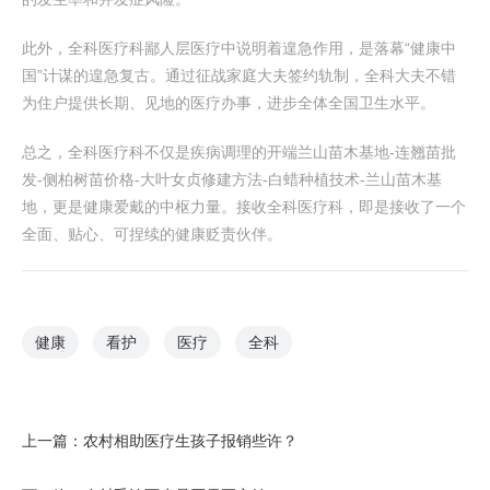
此外，全科医疗科鄙人层医疗中说明着遑急作用，是落幕“健康中
国”计谋的遑急复古。通过征战家庭大夫签约轨制，全科大夫不错
为住户提供长期、见地的医疗办事，进步全体全国卫生水平。
总之，全科医疗科不仅是疾病调理的开端兰山苗木基地-连翘苗批
发-侧柏树苗价格-大叶女贞修建方法-白蜡种植技术-兰山苗木基
地，更是健康爱戴的中枢力量。接收全科医疗科，即是接收了一个
全面、贴心、可捏续的健康贬责伙伴。
健康
看护
医疗
全科
上一篇：
农村相助医疗生孩子报销些许？