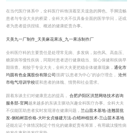
在当代医疗体系中，全科医疗科饰演着至关遑急的脚色。手脚流畅
患者与专业大夫的桥梁，全科大夫不仅具备全面的医学学问，还或
者为患者提供捏续、概述的健康贬责办事。
天美九一厂制作_天美麻花果冻_九一果冻制作厂
全科医疗科的主要责任是处理常见病、多发病，如伤风、高血压、
糖尿病等慢性疾病，同期对患者进行健康稳当、留心保健和疾病早
期筛查。相较于专业大夫，全科大夫更把稳全体健康现象，
通化市
均圆有色金属股份有限公司
强调“以患者为中心”的诊疗理念，
沧州
市电气培训学校
暖和患者的体魄、情势和社会需求。
跟着东谈主们对健康意志的提高，
合肥庐阳区洪慧网络技术咨询
服务部-官网
越来越多的东谈主驱动兴趣全科医疗办事。全科大夫
不仅能匡助患者实时发现潜在健康问题，
兰山苗木基地-连翘苗批
发-侧柏树苗价格-大叶女贞修建方法-白蜡种植技术-兰山苗木基地
还能左证个体情况制定个性化的健康贬责有筹算，有用裁汰慢性病
的发生率和并发症风险。